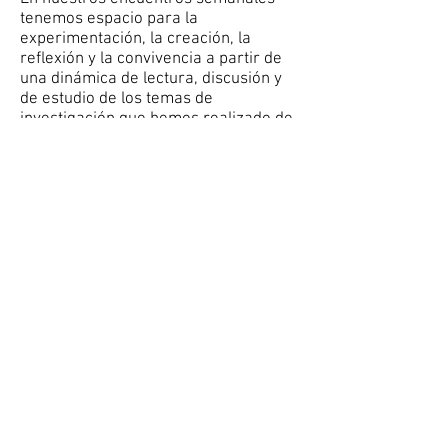
tenemos espacio para la
experimentación, la creación, la
reflexión y la convivencia a partir de
una dinámica de lectura, discusión y
de estudio de los temas de
investigación que hemos realizado de
manera vivencial por medio de
talleres, conversatorios,
exploraciones y diversas actividades
que nos han posibilitado
acercamientos, movilizaciones,
desacomodos, cuestionamientos con
una proyección artística, creativa,
académica e investigativa.
Calle 67 #53-108, Bloque 24
Medellín, Colombia.
elcuerpohabla@udea.edu.co