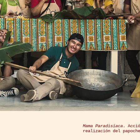
Mama Paradisíaca
. Acci
realización del papoch