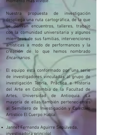
momento más vivible.
Nuestra propuesta de investigación
despliega una ruta cartográfica, de la que
se derivan encuentros, talleres, trabajo
con la comunidad universitaria y algunos
miembros de sus familias, intervenciones
artísticas a modo de performances y la
creación de lo que hemos nombrado
Encarnarios
.
El equipo está conformado por una serie
de investigadores vinculadas al grupo de
investigación Teoría, Práctica e Historia
del Arte en Colombia de la Facultad de
Artes, Universidad de Antioquia. La
mayoría de ellas también pertenecientes
al Semillero de Investigación y Colectivo
Artístico El Cuerpo Habla:
Jannet Fernanda Aguirre Sepúlveda,
investigadora principal