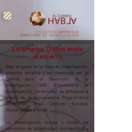
Encarnarios. Diarios desde
el encierro
Esta se gesta en la línea de investigación-
creación artística y es financiada por el
Comité para el Desarrollo de la
Investigación -CODI-, Vicerrectoría de
Investigación, Universidad de Antioquia a
través de la Convocatoria Programática
2019-2020
: Área Ciencias Sociales,
Humanidades y Artes.
La investigación recoge y hurga los
conceptos de subjetividad, micropolítica y