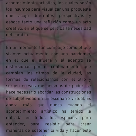
acontecimiento artístico, los cuales serán
los insumos para visualizar una propuesta
que acoja diferentes perspectivas y
esboce tanto una reflexión como un acto
creativo, en el que se perciba la necesidad
del cambio.
En un momento tan complejo como el que
vivimos actualmente con una pandemia,
en el que el afuera y el adentro se
distorsionan por el confinamiento, que
cambian los ritmos de la ciudad, las
formas de relacionarnos con el otro y
surgen nuevos mecanismos de poder; se
hace necesario abordar las construcciones
de subjetividad en un escenario virtual. Es
ahora más que nunca cuando el
acontecimiento artístico ha tenido la
entrada en todos los espacios, para
entender, para resistir, para crear
maneras de sostener la vida y hacer este